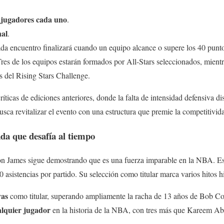
 jugadores cada uno
.
nal
.
ada encuentro finalizará cuando un equipo alcance o supere los 40 punt
Tres de los equipos estarán formados por All-Stars seleccionados, mientr
 del Rising Stars Challenge.
íticas de ediciones anteriores, donde la falta de intensidad defensiva d
busca revitalizar el evento con una estructura que premie la competitivi
da que desafía al tiempo
n James sigue demostrando que es una fuerza imparable en la NBA. E
0 asistencias por partido. Su selección como titular marca varios hitos hi
vas
como titular, superando ampliamente la racha de 13 años de Bob Co
alquier jugador
en la historia de la NBA, con tres más que Kareem Ab