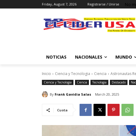
No me
Friday, August 7, 2026
Registrarse / Unirse
NOTICIAS
NACIONALES
MUNDO
Inicio
Ciencia y Tecnologia
Ciencia
Astronautas R
Ciencia y Tecnologia
Ciencia
Tecnologia
Destacado
Nac
By
Frank Gavidia Salas
March 20, 2025
Cuota