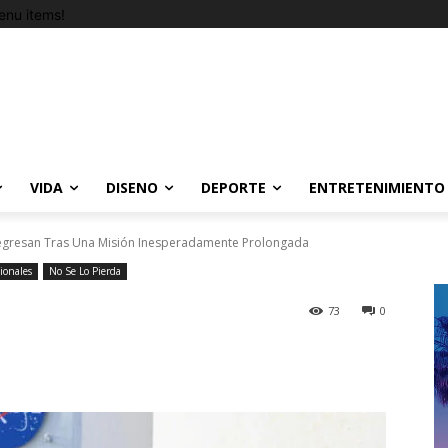
nu items!
VIDA
DISENO
DEPORTE
ENTRETENIMIENTO
egresan Tras Una Misión Inesperadamente Prolongada
ionales
No Se Lo Pierda
73
0