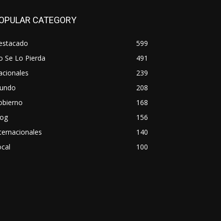
OPULAR CATEGORY
estacado
599
o Se Lo Pierda
491
acionales
239
undo
208
obierno
168
log
156
ternacionales
140
cal
100