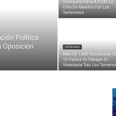
Venezuela Eleva A 3.342 La
Cifra De Muertos Por Los
Terremotos
ción Política
a Oposición
DESTACADO
Más De 1.600 Rescatistas D
12 Países Ya Trabajan En
Venezuela Tras Los Terremo