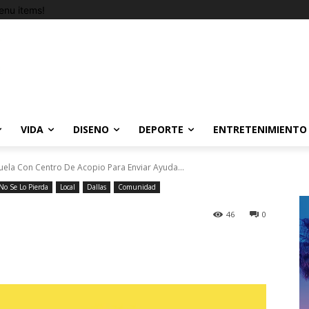
nu items!
VIDA
DISENO
DEPORTE
ENTRETENIMIENTO
uela Con Centro De Acopio Para Enviar Ayuda...
No Se Lo Pierda
Local
Dallas
Comunidad
46
0