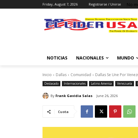
No me
Friday, August 7, 2026
Registrarse / Unirse
NOTICIAS
NACIONALES
MUNDO
Inicio
Dallas
Comunidad
Dallas Se Une Por Venez
Destacado
Internacionales
Latino America
Venezuela
By
Frank Gavidia Salas
June 26, 2026
Cuota