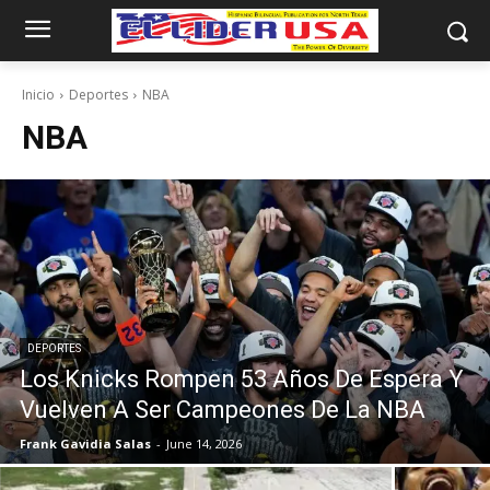
Inicio
Deportes
NBA
NBA
DEPORTES
Los Knicks Rompen 53 Años De Espera Y
Vuelven A Ser Campeones De La NBA
Frank Gavidia Salas
-
June 14, 2026