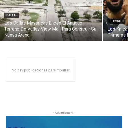
DALLAS
DEPORTES
Los Dallas Mavericks Eligen El Antiguo
Terreno De Valley View Mall Para Construir Su
Los Knick
Nueva Arena
Primeras 
No hay publicaciones para mostrar
- Advertisment -