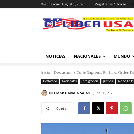
N
Wednesday, August 5, 2026
Registrarse / Unirse
NOTICIAS
NACIONALES
MUNDO
Inicio
Destacado
Corte Suprema Rechaza Orden De
Destacado
Nacionales
Inmigracion
Justicia
No Se Lo Pi
By
Frank Gavidia Salas
June 30, 2026
Cuota