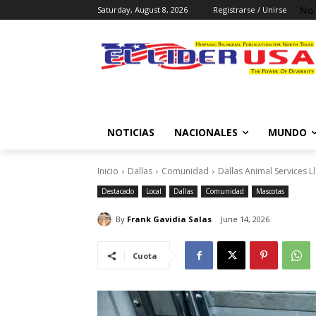
No 
Saturday, August 8, 2026
Registrarse / Unirse
NOTICIAS
NACIONALES
MUNDO
Inicio
Dallas
Comunidad
Dallas Animal Services L
Destacado
Local
Dallas
Comunidad
Mascotas
By
Frank Gavidia Salas
June 14, 2026
Cuota