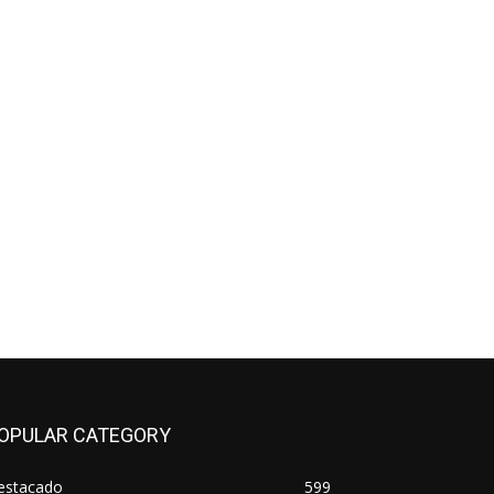
OPULAR CATEGORY
estacado
599