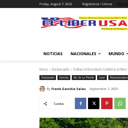
No me
Friday, August 7, 2026
Registrarse / Unirse
NOTICIAS
NACIONALES
MUNDO
Inicio
Destacado
Dallas Arboretum Celebra el Mes d
Destacado
Familia
No Se Lo Pierda
Local
Recomendaci
By
Frank Gavidia Salas
September 1, 2025
Cuota