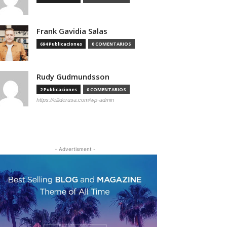
Frank Gavidia Salas
694 Publicaciones
0 COMENTARIOS
Rudy Gudmundsson
2 Publicaciones
0 COMENTARIOS
https://elliderusa.com/wp-admin
- Advertisment -