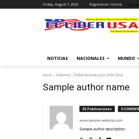
No me
Friday, August 7, 2026
Registrarse / Unirse
NOTICIAS
NACIONALES
MUNDO
Inicio
Autores
Publicaciones por John Doe
Sample author name
55 Publicaciones
0 COMENT
www.sample-website.com
Sample author description