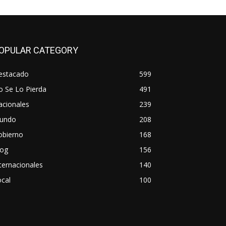
OPULAR CATEGORY
estacado
599
o Se Lo Pierda
491
acionales
239
undo
208
obierno
168
log
156
ternacionales
140
cal
100