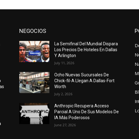
NEGOCIOS
P
a
La Semifinal Del Mundial Dispara
D
Los Precios De Hoteles En Dallas
N
Y Arlington
July 11, 2026
N
M
Ocho Nuevas Sucursales De
o
Chick-fil-A Llegan A Dallas-Fort
G
as
Worth
B
July 2, 2026
In
Anthropic Recupera Acceso
Lo
Parcial A Uno De Sus Modelos De
IA Más Poderosos
a
June 27, 2026