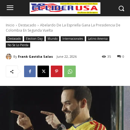
Inicio
Destacado
Abelardo De La Espriella Gana La Presidencia De
Colombia En Segunda Vuelta
Destacado
Election Day
Mundo
Internacionales
Latino America
No Se Lo Pierda
By
Frank Gavidia Salas
June 22, 2026
35
0