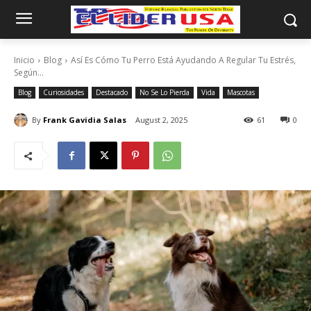
Inicio
Blog
Así Es Cómo Tu Perro Está Ayudando A Regular Tu Estrés,
Según...
Blog
Curiosidades
Destacado
No Se Lo Pierda
Vida
Mascotas
By
Frank Gavidia Salas
August 2, 2025
61
0