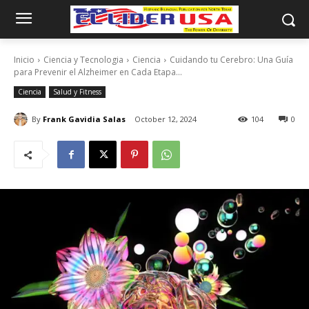
Inicio
Ciencia y Tecnologia
Ciencia
Cuidando tu Cerebro: Una Guía
para Prevenir el Alzheimer en Cada Etapa...
Ciencia
Salud y Fitness
By
Frank Gavidia Salas
October 12, 2024
104
0