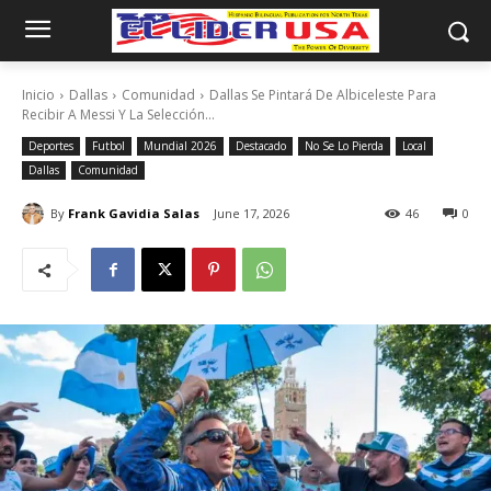
Inicio
Dallas
Comunidad
Dallas Se Pintará De Albiceleste Para
Recibir A Messi Y La Selección...
Deportes
Futbol
Mundial 2026
Destacado
No Se Lo Pierda
Local
Dallas
Comunidad
By
Frank Gavidia Salas
June 17, 2026
46
0