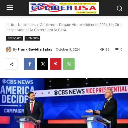
Inicio
Nacionales
Gobierno
Debate Vicepresidencial 2024: Un Giro
Inesperado en la Carrera por la Casa...
Nacionales
Gobierno
By
Frank Gavidia Salas
October 9, 2024
85
0