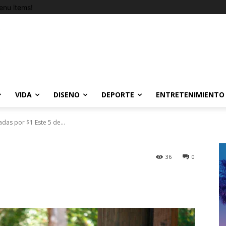
nu items!
VIDA
DISENO
DEPORTE
ENTRETENIMIENTO
adas por $1 Este 5 de...
36
0