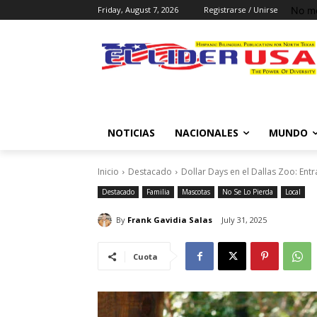
No me
Friday, August 7, 2026
Registrarse / Unirse
NOTICIAS
NACIONALES
MUNDO
Inicio
Destacado
Dollar Days en el Dallas Zoo: Entr
Destacado
Familia
Mascotas
No Se Lo Pierda
Local
By
Frank Gavidia Salas
July 31, 2025
Cuota