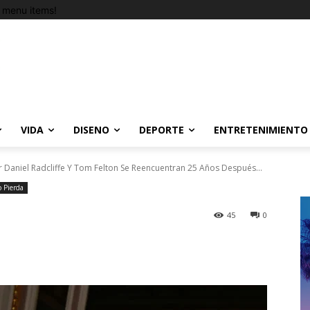
 menu items!
VIDA
DISENO
DEPORTE
ENTRETENIMIENTO
or Daniel Radcliffe Y Tom Felton Se Reencuentran 25 Años Después...
o Pierda
45
0