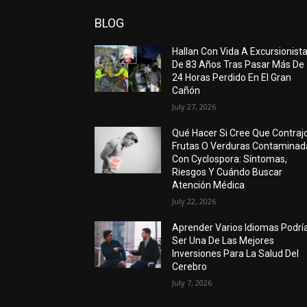
BLOG
Hallan Con Vida A Excursionist
De 83 Años Tras Pasar Más De
24 Horas Perdido En El Gran
Cañón
July 27, 2026
Qué Hacer Si Cree Que Contraj
Frutas O Verduras Contaminad
Con Cyclospora: Síntomas,
Riesgos Y Cuándo Buscar
Atención Médica
July 22, 2026
Aprender Varios Idiomas Podrí
Ser Una De Las Mejores
Inversiones Para La Salud Del
Cerebro
July 7, 2026