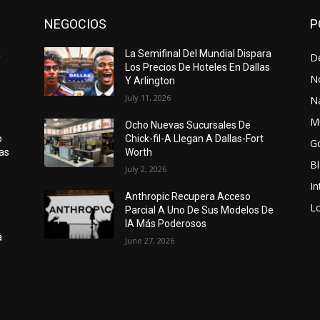
NEGOCIOS
P
a
La Semifinal Del Mundial Dispara
D
Los Precios De Hoteles En Dallas
N
Y Arlington
July 11, 2026
N
M
Ocho Nuevas Sucursales De
o
Chick-fil-A Llegan A Dallas-Fort
G
as
Worth
B
July 2, 2026
In
Anthropic Recupera Acceso
Lo
Parcial A Uno De Sus Modelos De
IA Más Poderosos
a
June 27, 2026