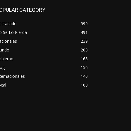
OPULAR CATEGORY
estacado
599
o Se Lo Pierda
491
acionales
239
undo
208
obierno
168
log
156
ternacionales
140
cal
100