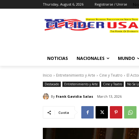
No
Thursday, August 6, 2026
Registrarse / Unirse
NOTICIAS
NACIONALES
MUNDO
Inicio
Entretenimiento y Arte
Cine y Teatro
El Act
Destacado
Entretenimiento y Arte
Cine y Teatro
No Se L
By
Frank Gavidia Salas
March 13, 2026
Cuota