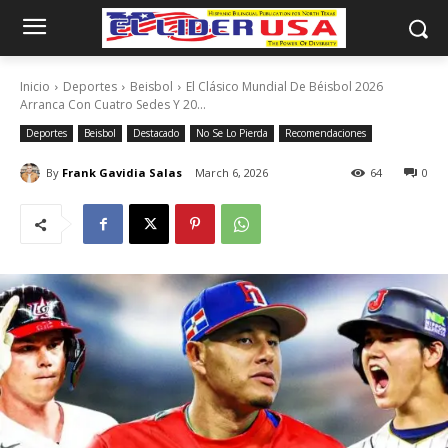
Inicio
Deportes
Beisbol
El Clásico Mundial De Béisbol 2026
Arranca Con Cuatro Sedes Y 20...
Deportes
Beisbol
Destacado
No Se Lo Pierda
Recomendaciones
By
Frank Gavidia Salas
March 6, 2026
64
0