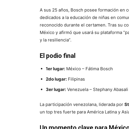
A sus 25 años, Bosch posee formación en c
dedicados a la educación de niñas en comun
reconocido durante el certamen. Tras su co
México y afirmó que usará su plataforma “pa
y la resiliencia”.
El podio final
1er lugar:
México – Fátima Bosch
2do lugar:
Filipinas
3er lugar:
Venezuela – Stephany Abasali
La participación venezolana, liderada por
St
un top tres fuerte para América Latina y Asi
Un momento clave para México