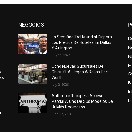
NEGOCIOS
P
a
La Semifinal Del Mundial Dispara
D
Los Precios De Hoteles En Dallas
N
Y Arlington
July 11, 2026
N
M
Ocho Nuevas Sucursales De
o
Chick-fil-A Llegan A Dallas-Fort
G
as
Worth
B
July 2, 2026
In
Anthropic Recupera Acceso
Lo
Parcial A Uno De Sus Modelos De
IA Más Poderosos
a
June 27, 2026