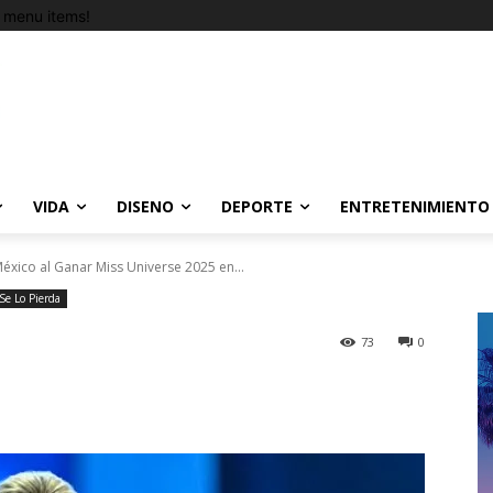
 menu items!
VIDA
DISENO
DEPORTE
ENTRETENIMIENTO
éxico al Ganar Miss Universe 2025 en...
Se Lo Pierda
73
0