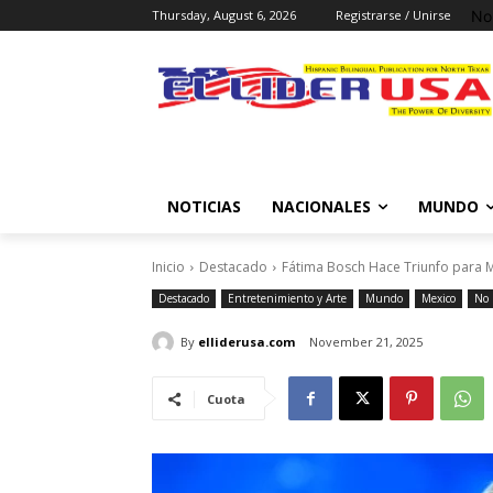
No
Thursday, August 6, 2026
Registrarse / Unirse
NOTICIAS
NACIONALES
MUNDO
Inicio
Destacado
Fátima Bosch Hace Triunfo para M
Destacado
Entretenimiento y Arte
Mundo
Mexico
No 
By
elliderusa.com
November 21, 2025
Cuota