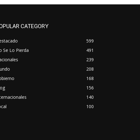
OPULAR CATEGORY
estacado
599
o Se Lo Pierda
491
acionales
239
undo
208
obierno
168
log
156
ternacionales
140
cal
100