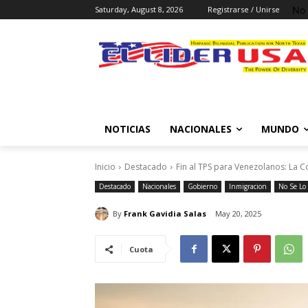
No 
Saturday, August 8, 2026
Registrarse / Unirse
NOTICIAS
NACIONALES
MUNDO
Inicio
Destacado
Fin al TPS para Venezolanos: La C
Destacado
Nacionales
Gobierno
Inmigracion
No Se Lo
By
Frank Gavidia Salas
May 20, 2025
Cuota