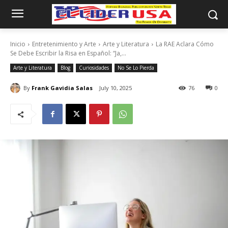
Inicio
Entretenimiento y Arte
Arte y Literatura
La RAE Aclara Cómo
Se Debe Escribir la Risa en Español: “Ja,...
Arte y Literatura
Blog
Curiosidades
No Se Lo Pierda
By
Frank Gavidia Salas
July 10, 2025
76
0