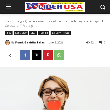
Inicio
Blog
Qué Suplementos Y Alimentos Pueden Ayudar A Bajar El
Colesterol Y Proteger...
Blog
Destacado
Vida
Familia
Salud y Fitness
By
Frank Gavidia Salas
June 5, 2026
52
0