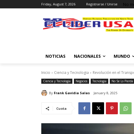
No me
Friday, August 7, 2026
Registrarse / Unirse
NOTICIAS
NACIONALES
MUNDO
Inicio
Ciencia y Tecnologia
Revolución en el Transp
Ciencia y Tecnologia
Negocios
Tecnologia
No Se Lo Pierda
By
Frank Gavidia Salas
January 8, 2025
Cuota