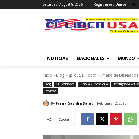
No 
Saturday, August 8, 2026
Registrarse / Unirse
NOTICIAS
NACIONALES
MUNDO
Inicio
Blog
Sprout, El Robot Humanoide Diseñado Pa
Blog
Curiosidades
Ciencia y Tecnologia
Inteligencia Artific
Reviews
By
Frank Gavidia Salas
February 12, 2026
Cuota