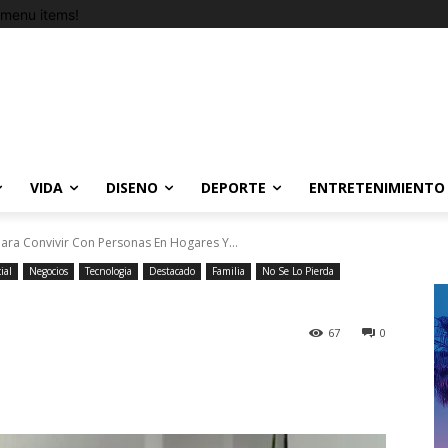
menu items!
VIDA
DISENO
DEPORTE
ENTRETENIMIENTO
ra Convivir Con Personas En Hogares Y...
ial
Negocios
Tecnologia
Destacado
Familia
No Se Lo Pierda
67
0