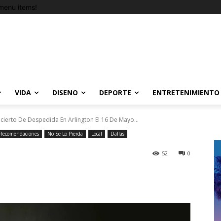
menu items!
VIDA
DISENO
DEPORTE
ENTRETENIMIENTO
cierto De Despedida En Arlington El 16 De Mayo...
Recomendaciones
No Se Lo Pierda
Local
Dallas
52
0