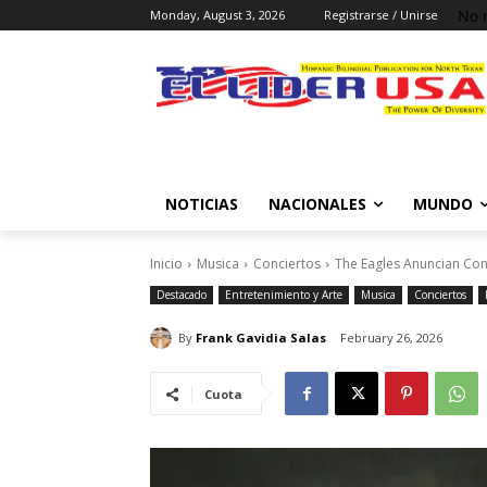
No 
Monday, August 3, 2026
Registrarse / Unirse
NOTICIAS
NACIONALES
MUNDO
Inicio
Musica
Conciertos
The Eagles Anuncian Con
Destacado
Entretenimiento y Arte
Musica
Conciertos
By
Frank Gavidia Salas
February 26, 2026
Cuota