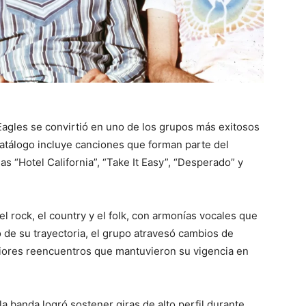
Eagles se convirtió en uno de los grupos más exitosos
catálogo incluye canciones que forman parte del
as “Hotel California”, “Take It Easy”, “Desperado” y
l rock, el country y el folk, con armonías vocales que
go de su trayectoria, el grupo atravesó cambios de
riores reencuentros que mantuvieron su vigencia en
la banda logró sostener giras de alto perfil durante