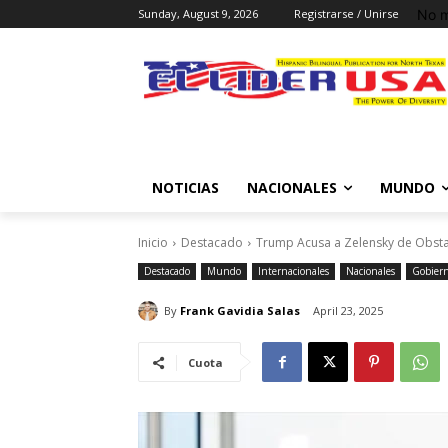
No m
Sunday, August 9, 2026
Registrarse / Unirse
NOTICIAS
NACIONALES
MUNDO
Inicio
Destacado
Trump Acusa a Zelensky de Obstac
Destacado
Mundo
Internacionales
Nacionales
Gobier
By
Frank Gavidia Salas
April 23, 2025
Cuota