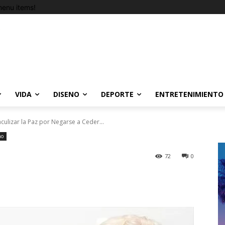
enu items!
VIDA
DISENO
DEPORTE
ENTRETENIMIENTO
ulizar la Paz por Negarse a Ceder...
no
72
0