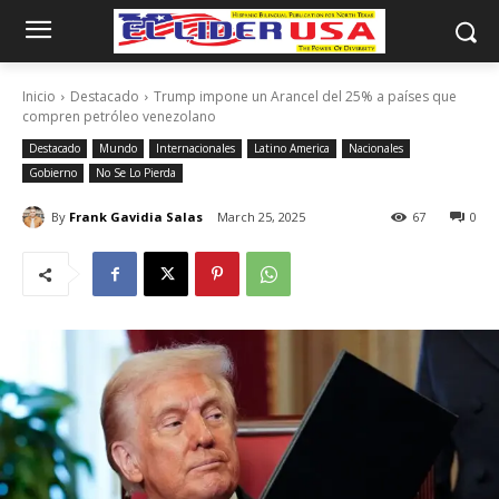
Inicio
Destacado
Trump impone un Arancel del 25% a países que
compren petróleo venezolano
Destacado
Mundo
Internacionales
Latino America
Nacionales
Gobierno
No Se Lo Pierda
By
Frank Gavidia Salas
March 25, 2025
67
0