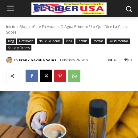
Inicio
Blog
¿Café En Ayunas O Agua Primero? Lo Que Dice La Ciencia
Sobre...
Blog
Destacado
No Se Lo Pierda
Vida
Familia
Recetas
Salud mental
Salud y Fitness
By
Frank Gavidia Salas
February 26, 2026
60
0