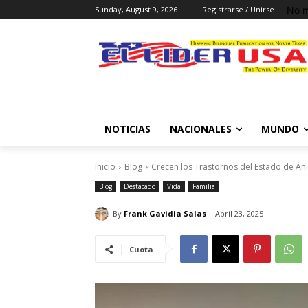
No m
Sunday, August 9, 2026
Registrarse / Unirse
NOTICIAS
NACIONALES
MUNDO
Inicio
Blog
Crecen los Trastornos del Estado de Án
Blog
Destacado
Vida
Familia
By
Frank Gavidia Salas
April 23, 2025
Cuota