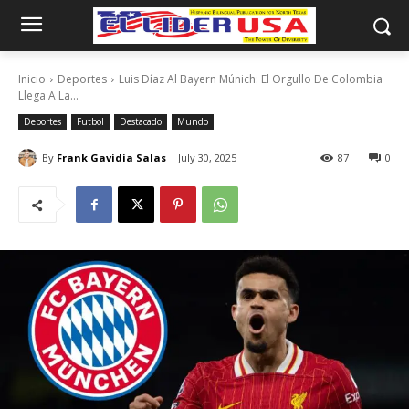
Inicio
Deportes
Luis Díaz Al Bayern Múnich: El Orgullo De Colombia
Llega A La...
Deportes
Futbol
Destacado
Mundo
By
Frank Gavidia Salas
July 30, 2025
87
0