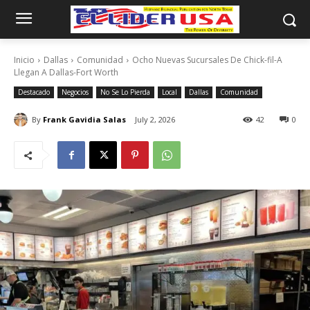
Inicio
Dallas
Comunidad
Ocho Nuevas Sucursales De Chick-fil-A
Llegan A Dallas-Fort Worth
Destacado
Negocios
No Se Lo Pierda
Local
Dallas
Comunidad
By
Frank Gavidia Salas
July 2, 2026
42
0