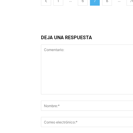
...
...
1
6
7
8
7
DEJA UNA RESPUESTA