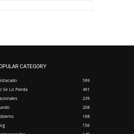
OPULAR CATEGORY
estacado
599
o Se Lo Pierda
491
acionales
239
undo
208
obierno
168
log
156