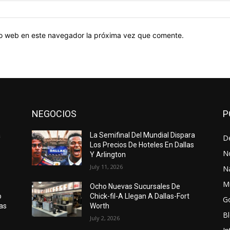
tio web en este navegador la próxima vez que comente.
NEGOCIOS
P
a
La Semifinal Del Mundial Dispara
D
Los Precios De Hoteles En Dallas
N
Y Arlington
July 11, 2026
N
M
Ocho Nuevas Sucursales De
o
Chick-fil-A Llegan A Dallas-Fort
G
as
Worth
B
July 2, 2026