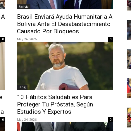
Bolivia
 A
Brasil Enviará Ayuda Humanitaria A
Bolivia Ante El Desabastecimiento
Causado Por Bloqueos
May 26, 2026
0
0
Blog
e
10 Hábitos Saludables Para
Proteger Tu Próstata, Según
ia
Estudios Y Expertos
May 24, 2026
0
0