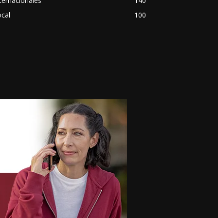
ternacionales
140
cal
100