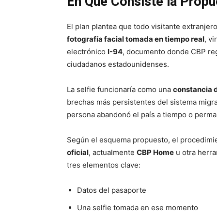
En Qué Consiste la Propu
El plan plantea que todo visitante extranjer
fotografía facial tomada en tiempo real
, v
electrónico
I-94
, documento donde CBP regi
ciudadanos estadounidenses.
La selfie funcionaría como una
constancia d
brechas más persistentes del sistema migrato
persona abandonó el país a tiempo o perman
Según el esquema propuesto, el procedimien
oficial
, actualmente
CBP Home
u otra herra
tres elementos clave:
Datos del pasaporte
Una selfie tomada en ese momento