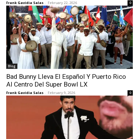
Frank Gavidia Salas
-
February 22, 2026
0
Blog
Bad Bunny Lleva El Español Y Puerto Rico
Al Centro Del Super Bowl LX
Frank Gavidia Salas
-
February 9, 2026
0